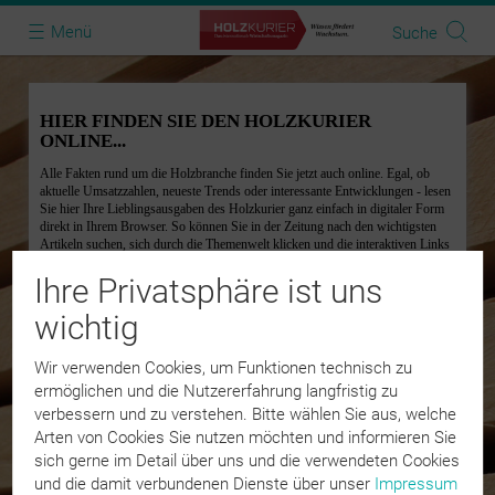
Menü
Suche
Toggle
navigation
Menü
Login
Ansicht
Home
Ihre Privatsphäre ist uns
Öffentliche Ausgaben
wichtig
Impressum
Wir verwenden Cookies, um Funktionen technisch zu
ermöglichen und die Nutzererfahrung langfristig zu
Datenschutz
verbessern und zu verstehen. Bitte wählen Sie aus, welche
Arten von Cookies Sie nutzen möchten und informieren Sie
sich gerne im Detail über uns und die verwendeten Cookies
und die damit verbundenen Dienste über unser
Impressum